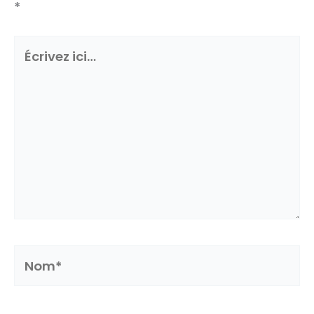
*
Écrivez
ici…
Nom*