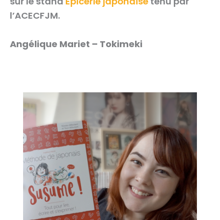
sur le stand
Épicerie japonaise
tenu par
l’ACECFJM.
Angélique Mariet – Tokimeki