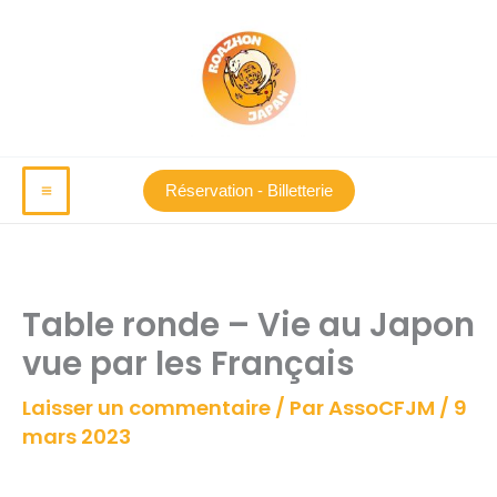
Aller
au
contenu
Réservation - Billetterie
Table ronde – Vie au Japon
vue par les Français
Laisser un commentaire
/ Par
AssoCFJM
/
9
mars 2023