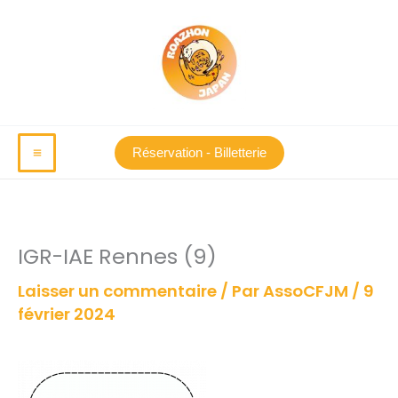
Aller
au
contenu
Réservation - Billetterie
IGR-IAE Rennes (9)
Laisser un commentaire
/ Par
AssoCFJM
/
9
février 2024