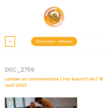
Aller
au
contenu
Réservation - Billetterie
DSC_2759
Laisser un commentaire
/ Par
AssoCFJM
/
18
avril 2023