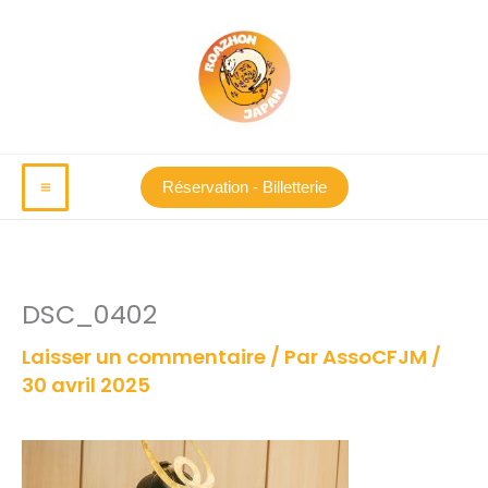
Aller
au
contenu
Réservation - Billetterie
DSC_0402
Laisser un commentaire
/ Par
AssoCFJM
/
30 avril 2025