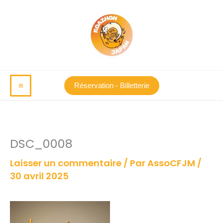
Aller
au
contenu
Réservation - Billetterie
DSC_0008
Laisser un commentaire
/ Par
AssoCFJM
/
30 avril 2025